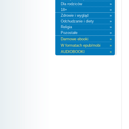
Dla rodziców
»
18+
»
Zdrowie i wygląd
»
Odchudzanie i diety
»
Religia
»
Pozostałe
»
Darmowe ebooki
»
W formatach epub/mobi
»
AUDIOBOOKI
»