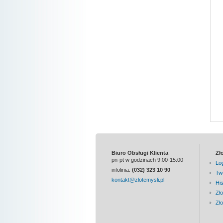
Biuro Obsługi Klienta
Zł
pn-pt w godzinach 9:00-15:00
Lo
infolinia:
(032) 323 10 90
Twó
kontakt@zlotemysli.pl
Hi
Zł
Zł