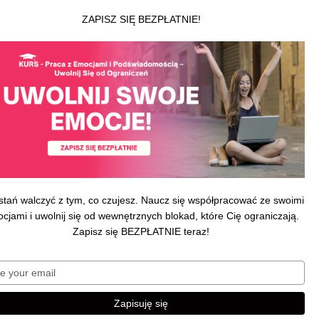
ZAPISZ SIĘ BEZPŁATNIE!
y pod wskazany adres. Zamówienia na
 otrzymania wpłaty za zamówioną
ak to możliwe (zazwyczaj w ciągu 24-
gu ok 5-10 minut od otrzymania wpłaty
(realizacja zamówienia następuje
stań walczyć z tym, co czujesz. Naucz się współpracować ze swoimi
cjami i uwolnij się od wewnętrznych blokad, które Cię ograniczają.
Dla autorów
Zapisz się BEZPŁATNIE teraz!
Logowanie dla Autorów
a
Wydaj z nami książkę
Blog wydawniczy
Type
u
your
ści
email
Zapisuję się
i
i