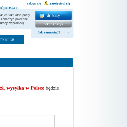
zaloguj się
zarejestruj się
k jest aktualnie pusty.
y zobaczyć polecane
likacje w promocji.
pokaż koszyk
Jak zamawiać?
Realizacja zamówień
Koszty wysyłki
Wysyłka za granicę
Obsługiwane płatności
Gwarancja satysfakcji
Zamówienia hurtowe
zł
,
wysyłka
w Polsce
będzie