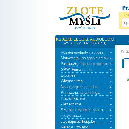
KSIĄŻKI, EBOOKI, AUDIOBOOKI
WYBIERZ KATEGORIĘ
St
Rozwój osobisty i sukces
»
Motywacja i osiąganie celów
»
Pieniądze, finanse osobiste
»
GPW, Forex i inne
»
E-biznes
»
Własna firma
»
Negocjacje i sprzedaż
»
Perswazja, psychologia
»
Praca i kariera
»
Zarządzanie
»
Szybkie czytanie i nauka
»
Języki obce
»
Jak napisać książkę
»
Relacje i związki
»