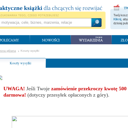
Twój koszy
Kliknij
, ab
dzisiaj pub
rona główna
Koszty wysyłki
Koszty wysyłki
UWAGA!
Jeśli Twoje
zamówienie przekroczy kwotę 500 
darmowa!
(dotyczy przesyłek opłaconych z góry).