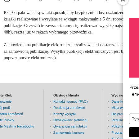
Książki pakowane są w taki sposób, aby bezpiecznie i bez uszkodzeń dotarł
książki realizowane i wysyłane są w ciągu maksymalnie 5 dni roboczych od
publikację. Oczywiście zawsze staramy się realizować wysyłkę najszybciej j
48h), reszta już w rękach wybranego przewoźnika.
Zamówienia na publikacje elektroniczne realizowane i dostarczane są w cią
za zamówioną publikację. Wysyłka publikacji elektronicznych jest bezpłatna 
poprzez pocztę elektroniczną).
Prze
emo
oty Klub
Obsługa klienta
Wydawnictwo
gowanie
Kontakt i pomoc (FAQ)
Dane kontaktowe
j profil
Realizacja zamówień
Misja wydawnictw
storia zamówień
Koszty wysyłki
Dla prasy
ote Punkty
Obsługiwane płatności
Regulamin serwis
ote Myśli na Facebooku
Gwarancja satysfakcji
Polityka prywatno
Zamówienia hurtowe
Program partnersk
Książki w Hiszpani